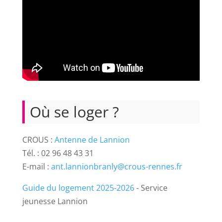
Où se loger ?
CROUS :
Antenne de Lannion
Tél. : 02 96 48 43 31
E-mail :
ant.lannionbranly@crous-rennes.fr
Guide du logement 2025-2026
- Service
jeunesse Lannion